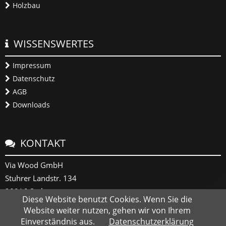
Holzbau
WISSENSWERTES
Impressum
Datenschutz
AGB
Downloads
KONTAKT
Via Wood GmbH
Stuhrer Landstr. 134
28816 Stuhr
Diese Website benutzt Cookies. Wenn Sie die
Website weiter nutzen, gehen wir von Ihrem
+49 (0) 421 878 965 0
Einverständnis aus.
Datenschutzerklärung
info@viawood.de