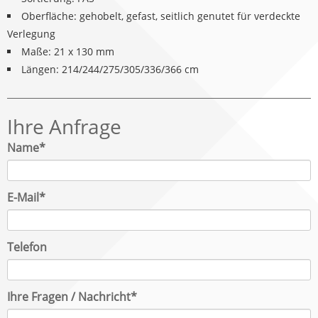
Oberfläche: gehobelt, gefast, seitlich genutet für verdeckte
Verlegung
Maße: 21 x 130 mm
Längen: 214/244/275/305/336/366 cm
Ihre Anfrage
Pflichtfeld
Name
*
Pflichtfeld
E-Mail
*
Telefon
Pflichtfeld
Ihre Fragen / Nachricht
*