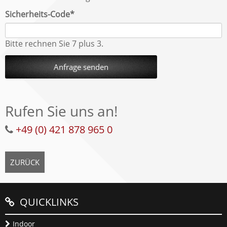
Pflichtfeld
Sicherheits-Code
*
Bitte rechnen Sie 7 plus 3.
Anfrage senden
Rufen Sie uns an!
+49 (0) 421 878 965 0
ZURÜCK
QUICKLINKS
Indoor