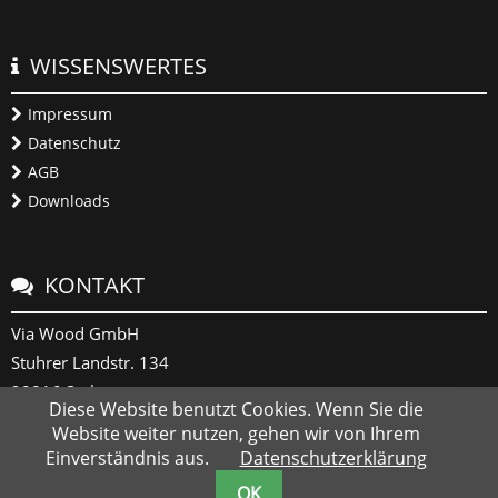
WISSENSWERTES
Impressum
Datenschutz
AGB
Downloads
KONTAKT
Via Wood GmbH
Stuhrer Landstr. 134
28816 Stuhr
Diese Website benutzt Cookies. Wenn Sie die
Website weiter nutzen, gehen wir von Ihrem
+49 (0) 421 878 965 0
Einverständnis aus.
Datenschutzerklärung
info@viawood.de
OK