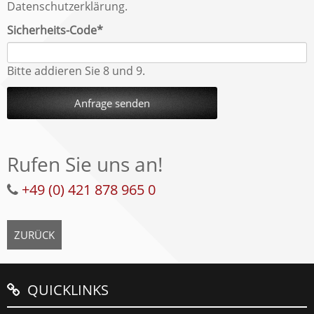
Datenschutzerklärung.
Pflichtfeld
Sicherheits-Code
*
Bitte addieren Sie 8 und 9.
Anfrage senden
Rufen Sie uns an!
+49 (0) 421 878 965 0
ZURÜCK
QUICKLINKS